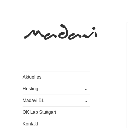
Madavi
Aktuelles
untermenü
Hosting
öffnen
untermenü
Madavi:BL
öffnen
OK Lab Stuttgart
Kontakt