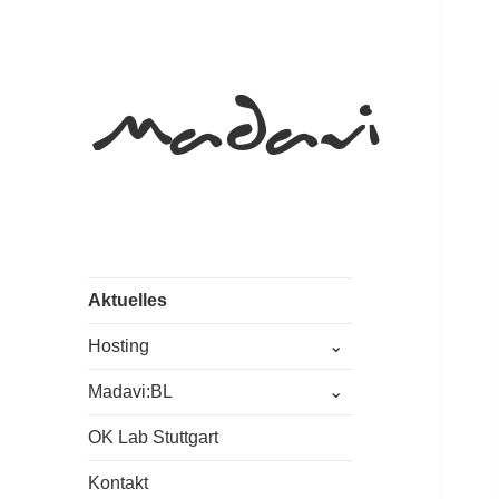
Akt
Madavi
Aktuelles
untermenü
Hosting
öffnen
untermenü
Madavi:BL
öffnen
OK Lab Stuttgart
Kontakt